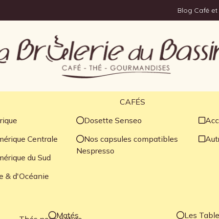
Blog Café et
CAFÉS
rique
Dosette Senseo
Acc
érique Centrale
Nos capsules compatibles
Autr
Nespresso
mérique du Sud
e & d'Océanie
Matés
Les Table
Thés noirs nature