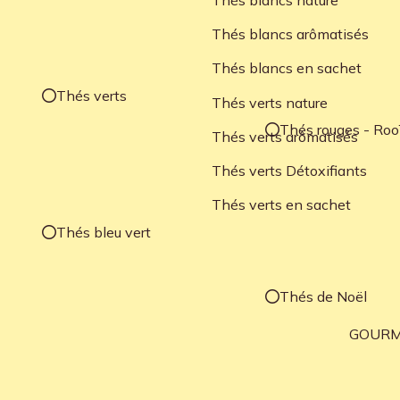
Thés blancs arômatisés
Thés blancs en sachet
Thés verts
Thés verts nature
Thés rouges - Roo
Thés verts arômatisés
Thés verts Détoxifiants
Thés verts en sachet
Thés bleu vert
Thés de Noël
GOURM