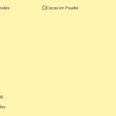
mides
Cacao en Poudre
NS
les