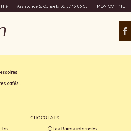
 Thé
Assistance & Conseils 05 57 15 86 08
MON COMPTE
essoires
es cafés...
CHOCOLATS
ttes
Les Barres infernales