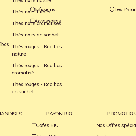
Infusions
Les Pyra
Thés noirs fumés
Accessoires
Thés noirs arômatisés
Thés noirs en sachet
ïbos
Thés rouges - Rooïbos
nature
Thés rouges - Rooïbos
arômatisé
Thés rouges - Rooïbos
en sachet
ANDISES
RAYON BIO
PROMOTIO
Cafés BIO
Nos Offres spécia